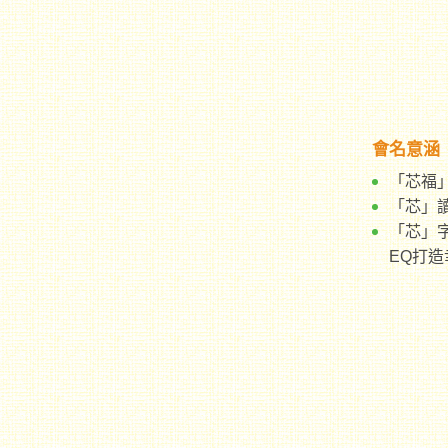
會名意涵
「芯福
「芯」
「芯」
EQ打