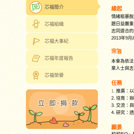
芯福簡介
緣起
情緒粗暴脫
題日益嚴重
芯福組織
志同道合的
2013年
芯福大事紀
宗旨
芯福年度報告
本會為依法
業人士與志
芯福榮譽
任務
1.
推廣：以
2. 培育
3. 交流
4. 研究
願景