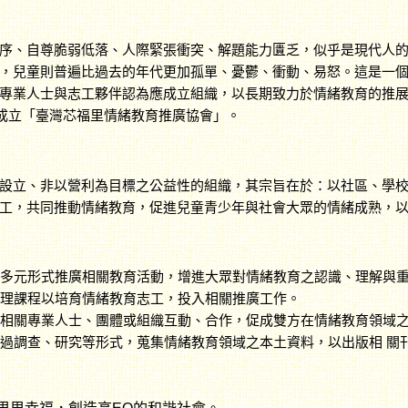
序、自尊脆弱低落、人際緊張衝突、解題能力匱乏，似乎是現代人
，兒童則普遍比過去的年代更加孤單、憂鬱、衝動、易怒。這是一個
專業人士與志工夥伴認為應成立組織，以長期致力於情緒教育的推
9月成立「臺灣芯福里情緒教育推廣協會」。
設立、非以營利為目標之公益性的組織，其宗旨在於：以社區、學
工，共同推動情緒教育，促進兒童青少年與社會大眾的情緒成熟，
多元形式推廣相關教育活動，增進大眾對情緒教育之認識、理解與
：辦理課程以培育情緒教育志工，投入相關推廣工作。
：與相關專業人士、團體或組織互動、合作，促成雙方在情緒教育領域
：透過調查、研究等形式，蒐集情緒教育領域之本土資料，以出版相 