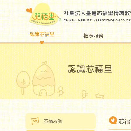
認識芯福里
推廣服務
芯福
芯福啟航