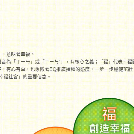
」，意味著幸福。
讀音為「ㄒㄧㄣ」或「ㄒㄧㄣˋ」，有核心之義；「福」代表幸福
字，有心有草，也象徵著EQ推廣播種的態度，一步一步穩健茁壯
造幸福社會」的重要信念。