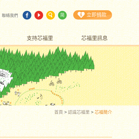
立即捐款
简
聯絡我們
支持芯福里
芯福里訊息
首頁
>
認識芯福里
>
芯福簡介