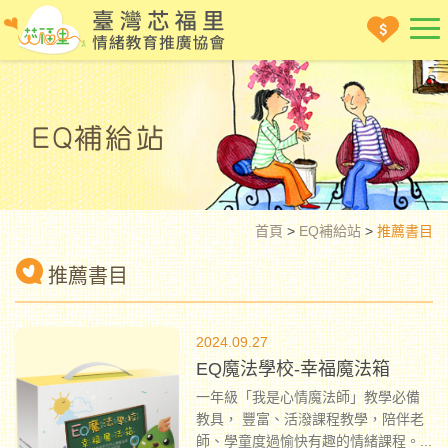
首頁
>
EQ補給站
>
推薦書目
推薦書目
2024.09.27
EQ魔法學校-幸福魔法箱
一年級「我是心情魔法師」教學必備
教具， 豐富、活潑課程教學，陪伴老
師、學童度過愉快有趣的情緒課程。
...