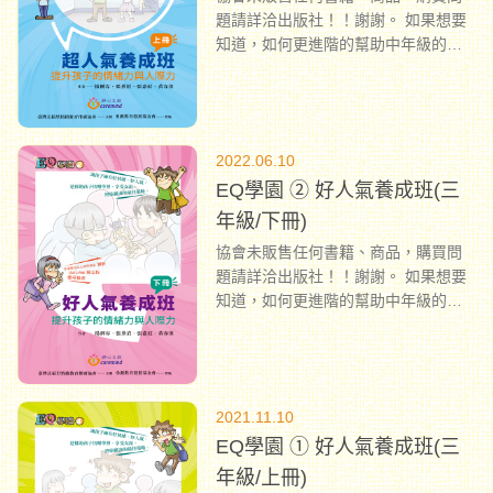
題請詳洽出版社！！謝謝。 如果想要
知道，如何更進階的幫助中年級的孩
子： ●能夠有效調節負向情緒、做好生
氣管理的EQ 達人。 ●能夠準確判斷別
人的意圖、創造友善小圈圈的人際高
手。 那麼，這本書，您一定不容錯
2022.06.10
過！
...
EQ學園 ② 好人氣養成班(三
年級/下冊)
協會未販售任何書籍、商品，購買問
題請詳洽出版社！！謝謝。 如果想要
知道，如何更進階的幫助中年級的孩
子： ● 覺察並尊重情緒感受的個別差
異。 ● 了解會影響情緒的生理、表情
與動作因素，並學習調節。 ● 體會同
理心的重要性，認識其定義與特點。 ●
2021.11.10
能內化三個層次的同理心表達技巧，
EQ學園 ① 好人氣養成班(三
以及同理關懷的行動策略。 那麼，這
本書，您一定不容錯過！
...
年級/上冊)