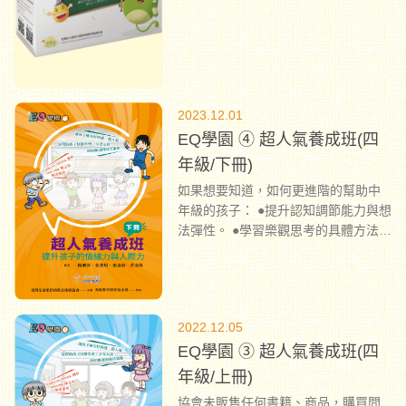
2023.12.01
EQ學園 ④ 超人氣養成班(四
年級/下冊)
如果想要知道，如何更進階的幫助中
年級的孩子： ●提升認知調節能力與想
法彈性。 ●學習樂觀思考的具體方法。
●強化對霸凌行為的認識與因應。 ●強
調旁觀者的力量，鼓勵友善、正義的
行動！ 那麼，這本書，您一定不容錯
過！
...
2022.12.05
EQ學園 ③ 超人氣養成班(四
年級/上冊)
協會未販售任何書籍、商品，購買問