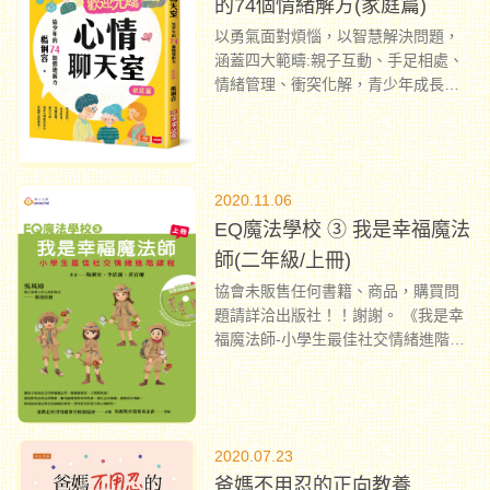
的74個情緒解方(家庭篇)
以勇氣面對煩惱，以智慧解決問題，
涵蓋四大範疇:親子互動、手足相處、
情緒管理、衝突化解，青少年成長過
程中最常見的情緒困擾。
...
2020.11.06
EQ魔法學校 ③ 我是幸福魔法
師(二年級/上冊)
協會未販售任何書籍、商品，購買問
題請詳洽出版社！！謝謝。 《我是幸
福魔法師-小學生最佳社交情緒進階課
程》 這是一套專為低年級的孩子，量
身打造的EQ課程！ 繼國小一年級的
《我是心情魔法師》，睽違許久，這
次的二年級EQ魔法學校系列，要教教
2020.07.23
大家如何成為幸福魔法師！
...
爸媽不用忍的正向教養