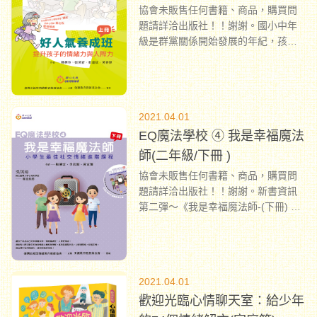
協會未販售任何書籍、商品，購買問
題請詳洽出版社！！謝謝。國小中年
級是群黨關係開始發展的年紀，孩子
之間會開始出現「我們這一群」的現
象，社交技巧不好的孩子很容易受到
排擠和孤立，甚至陷入被欺負或霸凌
的困境，並因此遭逢情緒與自信的危
2021.04.01
機。
...
EQ魔法學校 ④ 我是幸福魔法
師(二年級/下冊 )
協會未販售任何書籍、商品，購買問
題請詳洽出版社！！謝謝。新書資訊
第二彈～《我是幸福魔法師-(下冊) 小
學生最佳社交情緒進階課程》專為低
年級的孩子量身打造的幸福魔法學
校，要繼續帶大家邁向幸福了！大多
數二年級的孩子，都已進入認知發展
2021.04.01
的具體運思期，孩子開始具有了解想
歡迎光臨心情聊天室：給少年
法…
...