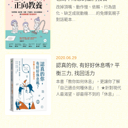
改掉頂嘴、動作慢、依賴、行為退
化、缺乏成就動機……的免爆氣親子
對話範本
...
2020.06.29
認真的你, 有好好休息嗎? 平
衡三力, 找回活力
本書「教你如何休息」，更讓你了解
「自己適合何種休息」！ ★針對現代
人最渴望、卻最得不到的「休息」，
提出最新「三力架構」：體力、腦
力、心力平衡充電，才是真休息。 ★
三位臨床心理師合著，以臨床案例撰
成微小說，零壓力完美吸收！
...