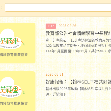
：
2025.02.26
TOP
教育部公告社會情緒學習中長程計畫
壹、計畫緣起 ：此計畫透過涵養教職員與
以促進教育品質提升、增益國家發展與社會
114年1月至民國118年12月，共計5年。 參、問題評析 肆、社會情緒學習的意涵 伍、國際趨勢與國內
現況 陸、社會情緒學習政策推動的關鍵因素
方案 壹拾、預期成效
...
2026.03.31
好康報報：【翰林SEL幸福共好
翰林出版2026年啟動【翰林SEL幸福共
源，詳情如下：
...