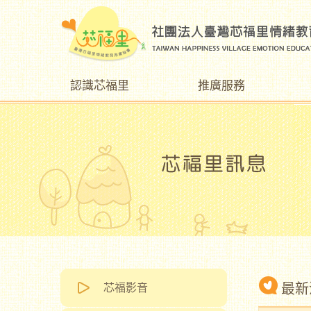
認識芯福里
推廣服務
最新
芯福影音