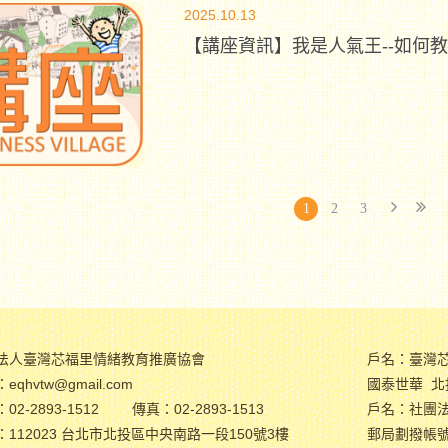
2025.10.13
【講座資訊】我是人氣王--如何
1
2
3
法人臺灣芯福里情緒教育推廣協會
戶名：臺灣
eqhvtw@gmail.com
國泰世華 北投
02-2893-1512
傳真：02-2893-1513
戶名：社團
：112023 台北市北投區中央南路一段150號3樓
郵局劃撥帳號：