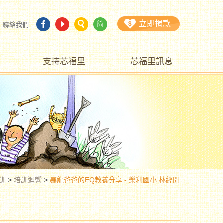
立即捐款
简
聯絡我們
支持芯福里
芯福里訊息
訓
>
培訓迴響
>
暴龍爸爸的EQ教養分享 - 樂利國小 林經開