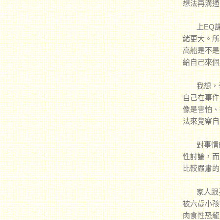
想法再溝通
上EQ課
緒更大。所
高船是不是
給自己來個
我想，爭
自己在事件
像是害怕、
法來覺察自
對事情的
性討論，而
比較嚴肅的
家人跟孩
被六歲小孩
肉食性恐龍