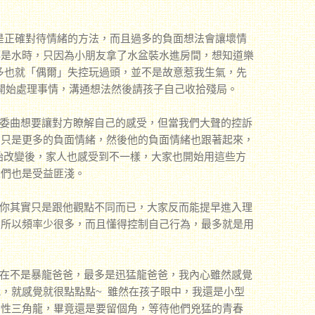
。
正確對待情緒的方法，而且過多的負面想法會讓壞情
都是水時，只因為小朋友拿了水盆裝水進房間，想知道樂
頂多也就「偶爾」失控玩過頭，並不是故意惹我生氣，先
再開始處理事情，溝通想法然後請孩子自己收拾殘局。
委曲想要讓對方瞭解自己的感受，但當我們大聲的控訴
的只是更多的負面情緒，然後他的負面情緒也跟著起來，
始改變後，家人也感受到不一樣，大家也開始用這些方
人們也是受益匪淺。
你其實只是跟他觀點不同而已，大家反而能提早進入理
，所以頻率少很多，而且懂得控制自己行為，最多就是用
在不是暴龍爸爸，最多是迅猛龍爸爸，我內心雖然感覺
，就感覺就很點點點~ 雖然在孩子眼中，我還是小型
食性三角龍，畢竟還是要留個角，等待他們兇猛的青春