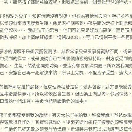
一次，雖然孩子都願意原諒我，但我還是得到一個暴龍爸爸的稱號
後觀點改變了，知道情緒沒有對錯，但行為有恰當與否。壓抑並不是
以當類似事情再度發生時，像是家裡廁所到小孩房間的走道上到處
能浮起來~~~ 我能先正向思考，他們可能只是好奇心驅使，而且
數數呼吸，加上情緒紅綠燈，情緒ABCDE，等自己情緒平復一些
吵的源頭不是想要撕裂關係，其實常常只是看事情觀點不同，或是
中受到的傷害，或是強調自己在某個價值觀的堅持時，對方感受到
擔心、 生氣，然後也開始防衛，並沒有想要解決問題。所以當我開
己，安撫自己再一起解決事情。所以上完課，不但孩子受益，連大
標準可以維持嚴格，但處理過程若是多了愛與包容，對方更能感受
且事後感情更好。所以我依然會生氣，但因為正向思考，覺察情緒
口氣請他們注意，事後也能稱讚他們的懂事。
子們都感受到我的改變，有天大兒子拍拍我，稱讚我說，爸爸你現
摸頭覺得怪怪的，其實蠻感動的。後來老婆也學孩子摸我的頭稱讚我
，但他們已經更敢於跟我討論溝通，希望將來我可以成功轉型成草