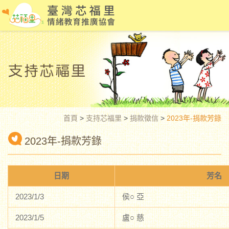
首頁
>
支持芯福里
>
捐款徵信
>
2023年-捐款芳錄
2023年-捐款芳錄
日期
芳名
2023/1/3
侯○ 亞
2023/1/5
盧○ 慈